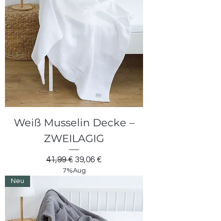
Weiß Musselin Decke –
ZWEILAGIG
Standardpreis
Sale-Preis
41,99 €
39,06 €
7%Aug
Neu