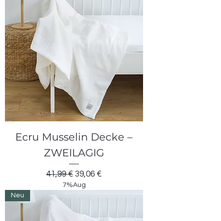
Ecru Musselin Decke –
ZWEILAGIG
Standardpreis
Sale-Preis
41,99 €
39,06 €
7%Aug
Neu