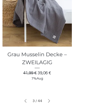
Grau Musselin Decke –
ZWEILAGIG
Standardpreis
Sale-Preis
41,99 €
39,06 €
7%Aug
3
/
44