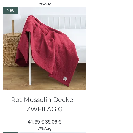
7%Aug
Neu
Rot Musselin Decke –
ZWEILAGIG
Standardpreis
Sale-Preis
41,99 €
39,06 €
7%Aug