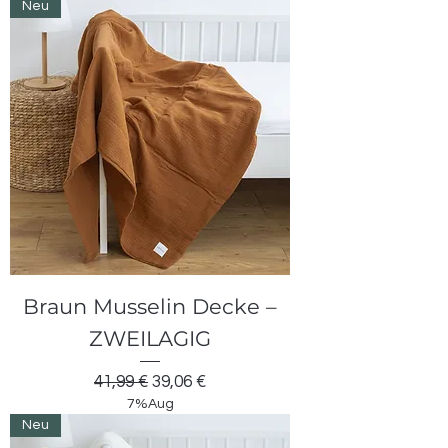
Neu
Braun Musselin Decke –
ZWEILAGIG
Standardpreis
Sale-Preis
41,99 €
39,06 €
7%Aug
Neu