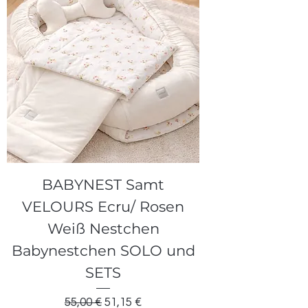
BABYNEST Samt
VELOURS Ecru/ Rosen
Weiß Nestchen
Babynestchen SOLO und
SETS
Standardpreis
Sale-Preis
55,00 €
51,15 €