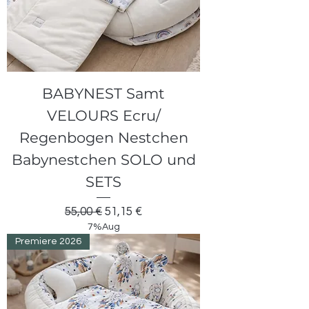
BABYNEST Samt
VELOURS Ecru/
Regenbogen Nestchen
Babynestchen SOLO und
SETS
Standardpreis
Sale-Preis
55,00 €
51,15 €
7%Aug
Premiere 2026