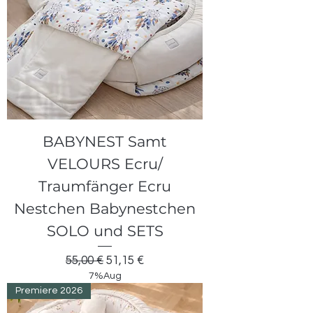
BABYNEST Samt
VELOURS Ecru/
Traumfänger Ecru
Nestchen Babynestchen
SOLO und SETS
Standardpreis
Sale-Preis
55,00 €
51,15 €
7%Aug
Premiere 2026