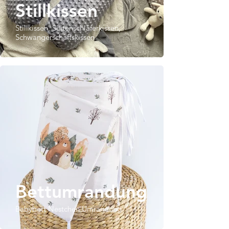
Stillkissen
Stillkissen, Seitenschläferkissen,
Schwangerschaftskissen
Bettumrandung
Babybett Nestchen Umrandung