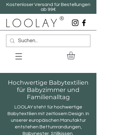
Kostenloser Versand für Bestellungen
ab 99€
Hochwertige Babytextilien
für Babyzimmer und
Familienalltag
LOOLAY steht für hochwertige
Babytextilien mit zeitlosem Design. In
unserer europäischen Manufaktur
entstehen Bettumrandungen,
Babynester, Stillkissen,