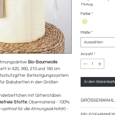
7%Aug
Farbe
*
Maße
*
Auswählen
Anzahl
*
Atmungsaktive
Bio-Baumwolle
tt in 420, 360, 210 und 180 cm
tschutzgitter Befestigungssystem
In den Warenkorb
ür Babybetten in den Größen
inderbettchen mit Gitterstäben
GRÖSSENWAHL:
iefreie Stoffe:
Obermaterial - 100%
optimal für die Atmungsaktivität
) -
420 x 30 cm
(für 
PFLEGEHINWEIS