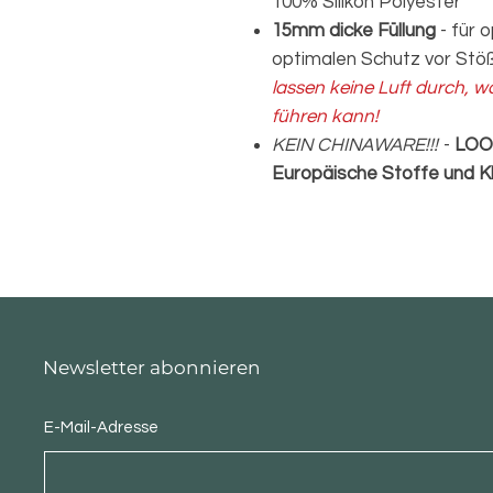
100% Silikon Polyester
15mm dicke Füllung
- für 
optimalen Schutz vor Stö
lassen keine Luft durch, w
führen kann!
KEIN CHINAWARE!!!
-
LOO
Europäische Stoffe und K
Newsletter abonnieren
E-Mail-Adresse