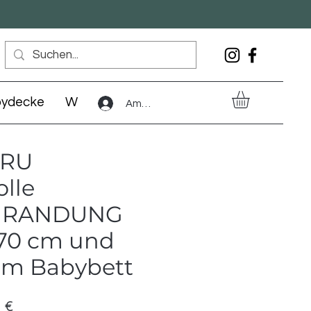
ydecke
Warmkissen
Amelden
CRU
lle
MRANDUNG
×70 cm und
cm Babybett
ardpreis
Sale-
 €