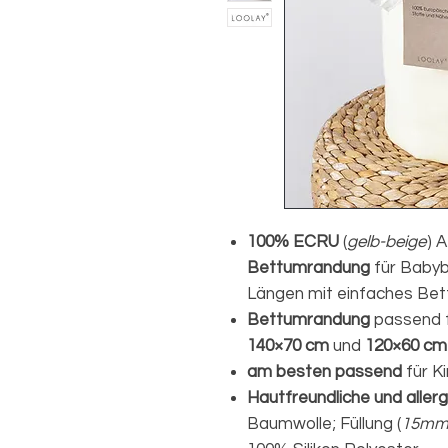
100% ECRU
(
gelb-beige
) 
Bettumrandung
für Babybe
Längen mit einfaches Bet
Bettumrandung
passend f
140×70 cm
und
120×60 cm
am besten passend
für K
Hautfreundliche und allerg
Baumwolle; Füllung (
15mm-