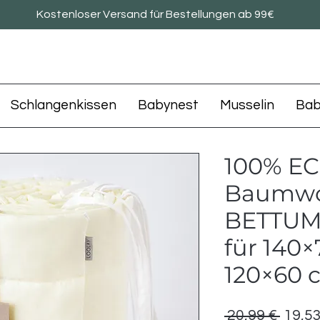
Kostenloser Versand für Bestellungen ab 99€
Schlangenkissen
Babynest
Musselin
Bab
100% E
Baumwo
BETTU
für 140
120×60 
Stand
 20,99 € 
19,53