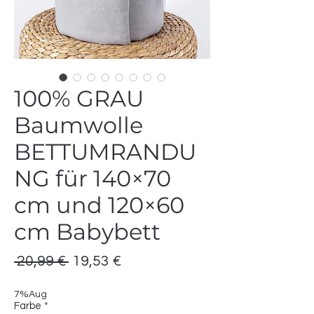
100% GRAU
Baumwolle
BETTUMRANDU
NG für 140×70
cm und 120×60
cm Babybett
Standardpreis
Sale-
 20,99 € 
19,53 €
Preis
7%Aug
Farbe
*