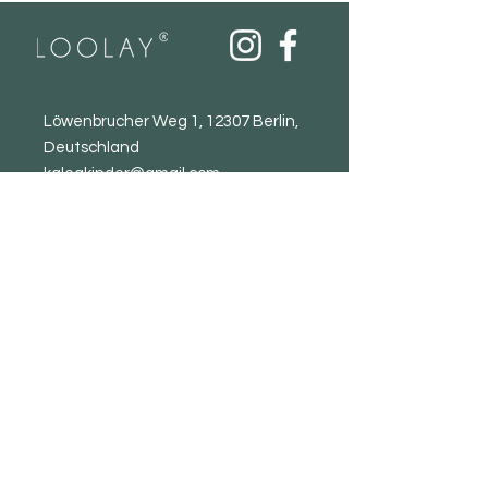
Zusatzstoffe - es verkürzt sich beim
Waschen und Trocknen)
Löwenbrucher Weg 1, 12307 Berlin,
Deutschland
kaleakinder@gmail.com
Newsletter
abonnieren
E-Mail-Adresse
Absenden