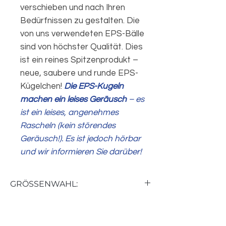
verschieben und nach Ihren
Bedürfnissen zu gestalten. Die
von uns verwendeten EPS-Bälle
sind von höchster Qualität. Dies
ist ein reines Spitzenprodukt –
neue, saubere und runde EPS-
Kügelchen!
Die EPS-Kugeln
machen ein leises Geräusch
– es
ist ein leises, angenehmes
Rascheln (kein störendes
Geräusch!). Es ist jedoch hörbar
und wir informieren Sie darüber!
GRÖSSENWAHL:
170 cm M/L (Standard)
- optimal bis
PFLEGEHINWEISE:
Körpergröße ca. 175 cm. Für Kinder,
Jugendliche und für Erwachsene mit