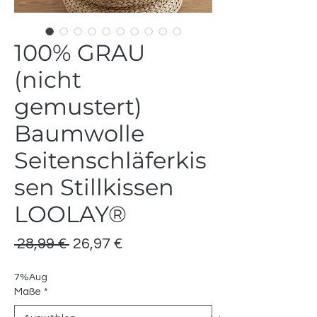
100% GRAU
(nicht
gemustert)
Baumwolle
Seitenschläferkis
sen Stillkissen
LOOLAY®
Standardpreis
Sale-
 28,99 € 
26,97 €
Preis
7%Aug
Maße
*