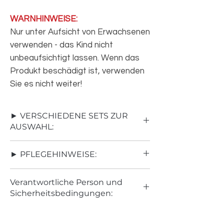
WARNHINWEISE:
Nur unter Aufsicht von Erwachsenen
verwenden - das Kind nicht
unbeaufsichtigt lassen. Wenn das
Produkt beschädigt ist, verwenden
Sie es nicht weiter!
► VERSCHIEDENE SETS ZUR
AUSWAHL:
SET 1:
Nestchen SOLO
► PFLEGEHINWEISE:
SET 2:
Nestchen + Schmetterling Kissen
SET 3:
Nestchen + MATRATZE
• Baumwollstoff-Seite kann man bügeln
(Ersatzboden)
Verantwortliche Person und
– bis 110°C
SET 4:
Nestchen + Schmetterling Kissen
Sicherheitsbedingungen:
• waschbar bei 30°C
+ DECKE (80x100cm)
• niedrige Schleuderwerte in der
SET 5:
Nestchen + DECKE (80x100cm)
KALEA
Waschmaschine (max bis 600
+ MATRATZE (Ersatzboden) + Bärchen +
Löwenbrucher Weg 1