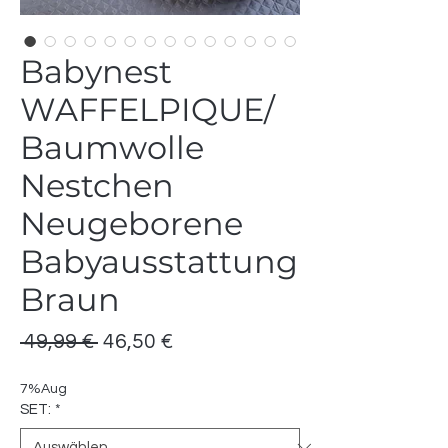
Babynest
WAFFELPIQUE/
Baumwolle
Nestchen
Neugeborene
Babyausstattung
Braun
Standardpreis
Sale-
 49,99 € 
46,50 €
Preis
7%Aug
SET:
*