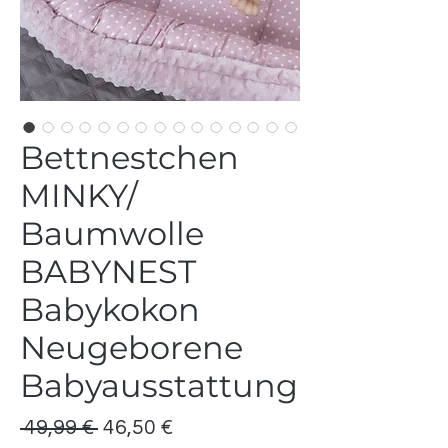
Bettnestchen
MINKY/
Baumwolle
BABYNEST
Babykokon
Neugeborene
Babyausstattung
Standardpreis
Sale-
 49,99 € 
46,50 €