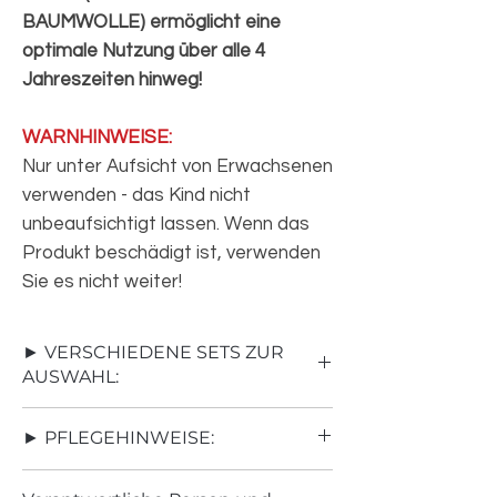
BAUMWOLLE) ermöglicht eine
optimale Nutzung über alle 4
Jahreszeiten hinweg!
WARNHINWEISE:
Nur unter Aufsicht von Erwachsenen
verwenden - das Kind nicht
unbeaufsichtigt lassen. Wenn das
Produkt beschädigt ist, verwenden
Sie es nicht weiter!
► VERSCHIEDENE SETS ZUR
AUSWAHL:
SET 1:
Nestchen SOLO
► PFLEGEHINWEISE:
SET 2
: Nestchen + Bärchen Kissen
SET 3:
Nestchen + Schmetterling Kissen
• Baumwollstoff-Seite kann man bügeln
SET 4:
Nestchen + MATRATZE