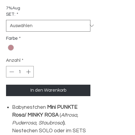
Preis
7%Aug
SET:
*
Farbe
*
Anzahl
*
In den Warenkorb
Babynestchen
Mini PUNKTE
Rosa/ MINKY ROSA
(
Altrosa,
Puderrosa, Staubrosa
).
Nestechen SOLO oder im SETS