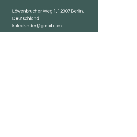
Löwenbrucher Weg 1, 12307 Berlin,
Deutschland
kaleakinder@gmail.com
Newsletter
abonnieren
E-Mail-Adresse
Absenden
Kundendienst & AGB