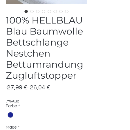
100% HELLBLAU
Blau Baumwolle
Bettschlange
Nestchen
Bettumrandung
Zugluftstopper
Standardpreis
Sale-
 27,99 € 
26,04 €
Preis
7%Aug
Farbe
*
Maße
*