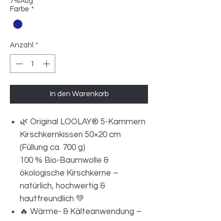
7%Aug
Farbe
*
Anzahl
*
In den Warenkorb
🌿 Original LOOLAY® 5-Kammern
Kirschkernkissen 50×20 cm
(Füllung ca. 700 g)
100 % Bio-Baumwolle &
ökologische Kirschkerne –
natürlich, hochwertig &
hautfreundlich 💚
🔥 Wärme- & Kälteanwendung –