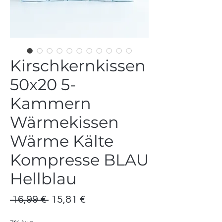
Kirschkernkissen
50x20 5-
Kammern
Wärmekissen
Wärme Kälte
Kompresse BLAU
Hellblau
Standardpreis
Sale-
 16,99 € 
15,81 €
Preis