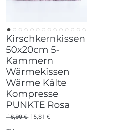
Kirschkernkissen
50x20cm 5-
Kammern
Wärmekissen
Wärme Kälte
Kompresse
PUNKTE Rosa
Standardpreis
Sale-
 16,99 € 
15,81 €
Preis