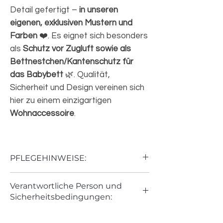
Detail gefertigt –
in unseren
eigenen, exklusiven Mustern und
Farben
❤️. Es eignet sich besonders
als
Schutz vor Zugluft sowie als
Bettnestchen/Kantenschutz für
das Babybett
🌿. Qualität,
Sicherheit und Design vereinen sich
hier zu einem einzigartigen
Wohnaccessoire
.
PFLEGEHINWEISE:
- waschen bis 30°C
Verantwortliche Person und
- niedrige Schleuderwerte in der
Sicherheitsbedingungen:
Waschmaschine (bis 500 Umdrehungen)
- nicht im Trockner trocknen
KALEA
- vermeiden Sie ein Erweichen und