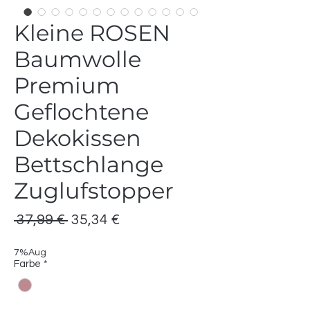
Kleine ROSEN
Baumwolle
Premium
Geflochtene
Dekokissen
Bettschlange
Zuglufstopper
Standardpreis
Sale-
 37,99 € 
35,34 €
Preis
7%Aug
Farbe
*