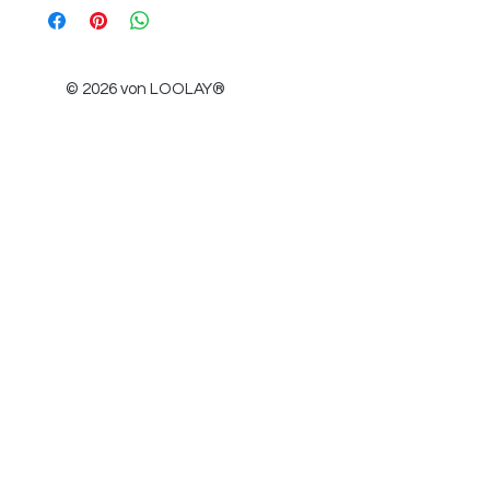
Löwenbrucher Weg 1
Ausbleichen
12307 Berlin, Deutschland
■ dehnt sich nach dem Waschen leicht,
um die Länge wiederherzustellen
Produktdokumentation
© 2026 von LOOLAY®
(Produkt aus natürlicher Baumwolle ohne
Zusatzstoffe - es verkürzt sich beim
Waschen und Trocknen)
Löwenbrucher Weg 1, 12307 Berlin,
Deutschland
kaleakinder@gmail.com
Newsletter
abonnieren
E-Mail-Adresse