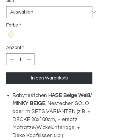
SET:
*
Farbe
*
Anzahl
*
In den Warenkorb
Babynestchen
HASE Beige Weiß/
MINKY BEIGE.
Nestechen SOLO
oder im SETS VARIANTEN (z.B. +
DECKE 80x100cm, + ersatz
Matratze/Wickelunterlage, +
Deko Kopfkissen u.a.)