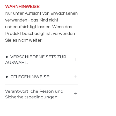
WARNHINWEISE:
Nur unter Aufsicht von Erwachsenen
verwenden - das Kind nicht
unbeaufsichtigt lassen. Wenn das
Produkt beschädigt ist, verwenden
Sie es nicht weiter!
► VERSCHIEDENE SETS ZUR
AUSWAHL:
SET 1:
Nestchen SOLO
► PFLEGEHINWEISE:
SET 2
: Nestchen + Bärchen Kissen
SET 3:
Nestchen + Schmetterling Kissen
• Baumwollstoff-Seite kann man bügeln
SET 4:
Nestchen + MATRATZE
Verantwortliche Person und
– bis 110°C
(Ersatzboden)
Sicherheitsbedingungen:
• waschbar bei 30°C
SET 5:
Nestchen + Schmetterling Kissen
• niedrige Schleuderwerte in der
+ DECKE (80x100cm)
KALEA
Waschmaschine (max bis 600
SET 6:
Nestchen + DECKE (80x100cm)
Löwenbrucher Weg 1
Umdrehungen)