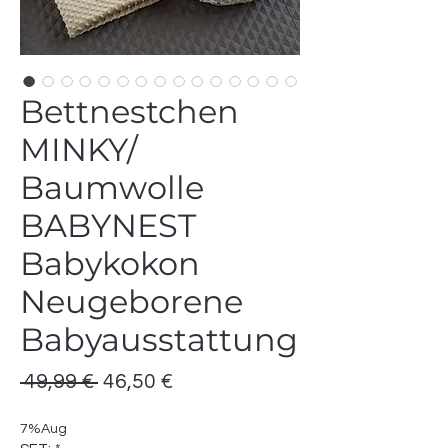
Bettnestchen
MINKY/
Baumwolle
BABYNEST
Babykokon
Neugeborene
Babyausstattung
Standardpreis
Sale-
 49,99 € 
46,50 €
Preis
7%Aug