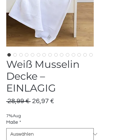
Weiß Musselin
Decke –
EINLAGIG
Standardpreis
Sale-
 28,99 € 
26,97 €
Preis
7%Aug
Maße
*