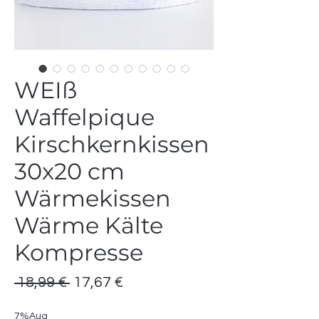
WEIß
Waffelpique
Kirschkernkissen
30x20 cm
Wärmekissen
Wärme Kälte
Kompresse
Standardpreis
Sale-
 18,99 € 
17,67 €
Preis
7%Aug