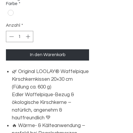
Farbe
*
Anzahl
*
In den Warenkorb
🌿 Original LOOLAY® Waffelpique
Kirschkernkissen 20×30 cm
(Füllung ca. 600 g)
Edler Waffelpique-Bezug &
ökologische Kirschkerne –
natürlich, angenehm &
hautfreundlich 💚
🔥 Wärme- & Kälteanwendung –