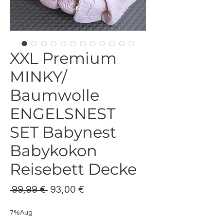
XXL Premium
MINKY/
Baumwolle
ENGELSNEST
SET Babynest
Babykokon
Reisebett Decke
Standardpreis
Sale-
 99,99 € 
93,00 €
Preis
7%Aug